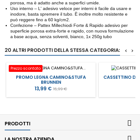
porosa, ma è adatto anche a superfici umide.
Uso interno – L' adesivo veloce per interni è facile da usare e
inodore, basta spremere il tubo. È inoltre molto resistente e
può reggere fino a 60 kg/cm2.
Confezione – Pattex Millechiodi Forte & Rapido adesivo per
superficie porosa extra-forte e rapido, con nuova formulazione
a base acqua, senza solventi, bianco, 1x 250g tubo
20 ALTRI PRODOTTI DELLA STESSA CATEGORIA:
<
>
Prezzo scontato
PROMO LEGNA CAMINO&STUFA
CASSETTINO DI 
BRUNNEN
Prezzo
Prezzo
P
13,99 €
9
16,99 €
base

PRODOTTI

LA NOSTRA AZIENDA