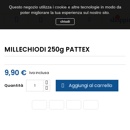
Questo negozio utilizza i cookie e altre tecnologie in modo da
poter migliorare la tua esperienza sul nostro sito.
0



shoppi
chiudi
MILLECHIODI 250g PATTEX
9,90 €
Iva inclusa
Aggiungi al carrello
Quantità
