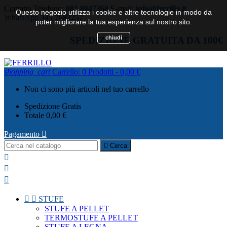
Contatto
Telefono:
081 8047368
E-mail:
info@ferrillo.it
Questo negozio utilizza i cookie e altre tecnologie in modo da
WhatsApp
345 7682257
poter migliorare la tua esperienza sul nostro sito.
chiudi
SPEDIZIONE GRATUITA DA 100€
shopping_cart
Carrello:
0
Prodotti - 0,00 €
Non ci sono più articoli nel tuo carrello
Spedizione
Gratis
Totale
0,00 €
Pagamento


Cerca





STUFE
STUFE A PELLET
TERMOSTUFE A PELLET
STUFE A LEGNA