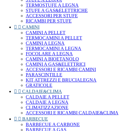
TERMOSTUFE A LEGNA
STUFE A GAS&ELETTRICHE
ACCESSORI PER STUFE
RICAMBI PER STUFE


CAMINI
CAMINI A PELLET
TERMOCAMINI A PELLET
CAMINI A LEGNA
TERMOCAMINI A LEGNA
FOCOLARE A LEGNA
CAMINI A BIOETANOLO
CAMINI A GAS&ELETTRICI
ACCESSORI E RICAMBI CAMINI
PARASCINTILLE
KIT ATTREZZI E BRUCIALEGNA
GRATICOLE


CALDAIE&CLIMA
CALDAIE A PELLET
CALDAIE A LEGNA
CLIMATIZZAZIONE
ACCESSORI E RICAMBI CALDAIE&CLIMA


BARBECUE
BARBECUE A CARBONE
BARBECUE A GAS