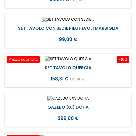
base
SET TAVOLO CON SEDIE PIEGHEVOLI MARSIGLIA
Prezzo
99,00 €
Prezzo scontato
-10%
SET TAVOLO QUERCIA
Prezzo
Prezzo
158,31 €
175,90 €
base
GAZEBO 3X3 DOHA
Prezzo
299,00 €