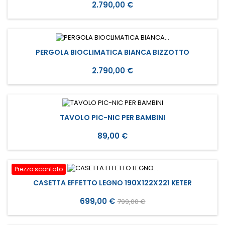
Prezzo
2.790,00 €
PERGOLA BIOCLIMATICA BIANCA BIZZOTTO
Prezzo
2.790,00 €
TAVOLO PIC-NIC PER BAMBINI
Prezzo
89,00 €
Prezzo scontato
CASETTA EFFETTO LEGNO 190X122X221 KETER
Prezzo
Prezzo
699,00 €
799,00 €
base