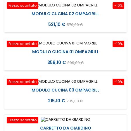
Prezzo scontato
-10%
MODULO CUCINA 02 OMPAGRILL
Prezzo
Prezzo
521,10 €
579,00 €
base
Prezzo scontato
-10%
MODULO CUCINA 01 OMPAGRILL
Prezzo
Prezzo
359,10 €
399,00 €
base
Prezzo scontato
-10%
MODULO CUCINA 03 OMPAGRILL
Prezzo
Prezzo
215,10 €
239,00 €
base
Prezzo scontato
CARRETTO DA GIARDINO