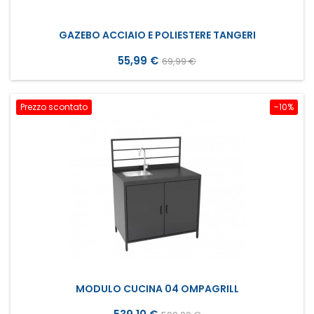
GAZEBO ACCIAIO E POLIESTERE TANGERI
Prezzo
Prezzo
55,99 €
69,99 €
base
Prezzo scontato
-10%
MODULO CUCINA 04 OMPAGRILL
Prezzo
Prezzo