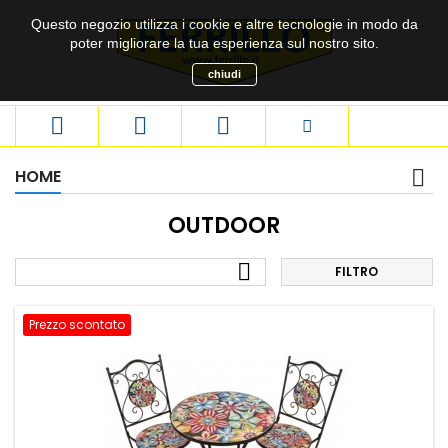
Questo negozio utilizza i cookie e altre tecnologie in modo da
poter migliorare la tua esperienza sul nostro sito.
chiudi



HOME
OUTDOOR

FILTRO
Prezzo scontato