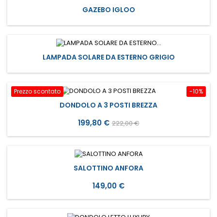
GAZEBO IGLOO
LAMPADA SOLARE DA ESTERNO GRIGIO
Prezzo scontato
-10%
DONDOLO A 3 POSTI BREZZA
Prezzo
Prezzo
199,80 €
222,00 €
base
SALOTTINO ANFORA
Prezzo
149,00 €