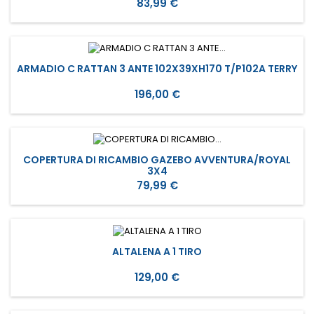
Prezzo
83,99 €
ARMADIO C RATTAN 3 ANTE 102X39XH170 T/P102A TERRY
Prezzo
196,00 €
COPERTURA DI RICAMBIO GAZEBO AVVENTURA/ROYAL
3X4
Prezzo
79,99 €
ALTALENA A 1 TIRO
Prezzo
129,00 €