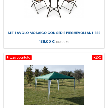
SET TAVOLO MOSAICO CON SEDIE PIEGHEVOLI ANTIBES
Prezzo
Prezzo
139,00 €
189,00 €
base
Prezzo scontato
-20%