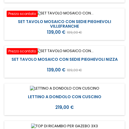
base
Prezzo scontato
SET TAVOLO MOSAICO CON SEDIE PIEGHEVOLI
VILLEFRANCHE
Prezzo
Prezzo
139,00 €
189,00 €
base
Prezzo scontato
SET TAVOLO MOSAICO CON SEDIE PIEGHEVOLI NIZZA
Prezzo
Prezzo
139,00 €
189,00 €
base
LETTINO A DONDOLO CON CUSCINO
Prezzo
219,00 €