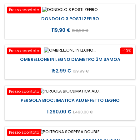
Prezzo scontato
DONDOLO 3 POSTI ZEFIRO
Prezzo
Prezzo
119,90 €
129,90 €
base
Prezzo scontato
-10%
OMBRELLONE IN LEGNO DIAMETRO 3M SAMOA
Prezzo
Prezzo
152,99 €
169,99 €
base
Prezzo scontato
PERGOLA BIOCLIMATICA ALU EFFETTO LEGNO
Prezzo
Prezzo
1.290,00 €
1.490,00 €
base
Prezzo scontato