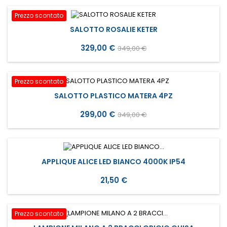
Prezzo scontato
SALOTTO ROSALIE KETER
Prezzo
Prezzo
329,00 €
349,00 €
base
Prezzo scontato
SALOTTO PLASTICO MATERA 4PZ
Prezzo
Prezzo
299,00 €
349,00 €
base
APPLIQUE ALICE LED BIANCO 4000K IP54
Prezzo
21,50 €
Prezzo scontato