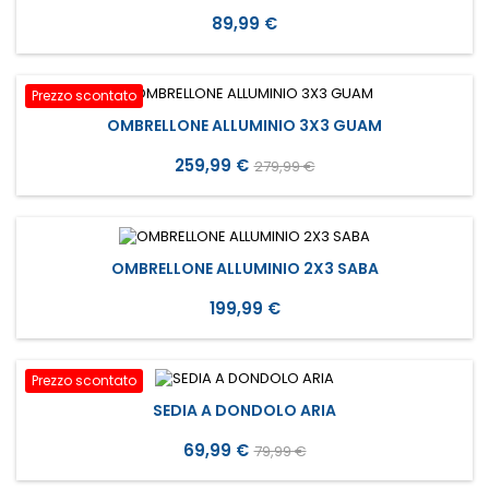
Prezzo
89,99 €
Prezzo scontato
OMBRELLONE ALLUMINIO 3X3 GUAM
Prezzo
Prezzo
259,99 €
279,99 €
base
OMBRELLONE ALLUMINIO 2X3 SABA
Prezzo
199,99 €
Prezzo scontato
SEDIA A DONDOLO ARIA
Prezzo
Prezzo
69,99 €
79,99 €
base