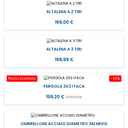
ALTALENA A 2 TIRI
Prezzo
169,00 €
ALTALENA A 3 TIRI
Prezzo
199,99 €
Prezzo scontato
-20%
PERGOLA 3X3 ITACA
Prezzo
Prezzo
199,20 €
249,00 €
base
OMBRELLONE ACCIAIO DIAMETRO 3M NEVIS