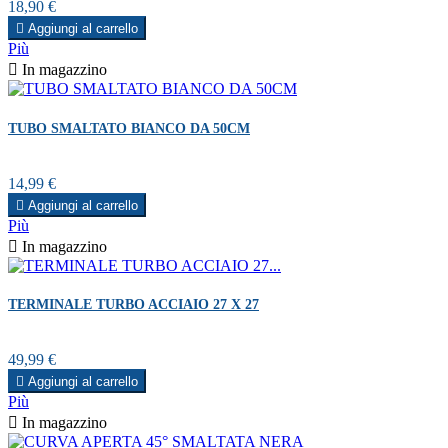
Prezzo
18,90 €

Aggiungi al carrello
Più

In magazzino
TUBO SMALTATO BIANCO DA 50CM
Prezzo
14,99 €

Aggiungi al carrello
Più

In magazzino
TERMINALE TURBO ACCIAIO 27 X 27
Prezzo
49,99 €

Aggiungi al carrello
Più

In magazzino