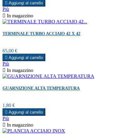

Aggiungi al carrello
Più

In magazzino
TERMINALE TURBO ACCIAIO 42 X 42
Prezzo
65,00 €

Aggiungi al carrello
Più

In magazzino
GUARNIZIONE ALTA TEMPERATURA
Prezzo
1,80 €

Aggiungi al carrello
Più

In magazzino