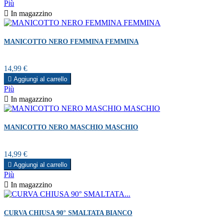
Più

In magazzino
MANICOTTO NERO FEMMINA FEMMINA
Prezzo
14,99 €

Aggiungi al carrello
Più

In magazzino
MANICOTTO NERO MASCHIO MASCHIO
Prezzo
14,99 €

Aggiungi al carrello
Più

In magazzino
CURVA CHIUSA 90° SMALTATA BIANCO