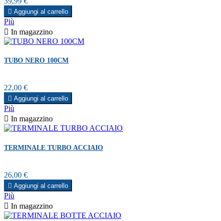
Prezzo
39,99 €

Aggiungi al carrello
Più

In magazzino
TUBO NERO 100CM
Prezzo
22,00 €

Aggiungi al carrello
Più

In magazzino
TERMINALE TURBO ACCIAIO
Prezzo
26,00 €

Aggiungi al carrello
Più

In magazzino