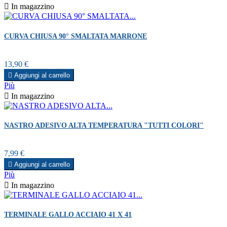

In magazzino
CURVA CHIUSA 90° SMALTATA MARRONE
Prezzo
13,90 €

Aggiungi al carrello
Più

In magazzino
NASTRO ADESIVO ALTA TEMPERATURA "TUTTI COLORI"
Prezzo
7,99 €

Aggiungi al carrello
Più

In magazzino
TERMINALE GALLO ACCIAIO 41 X 41