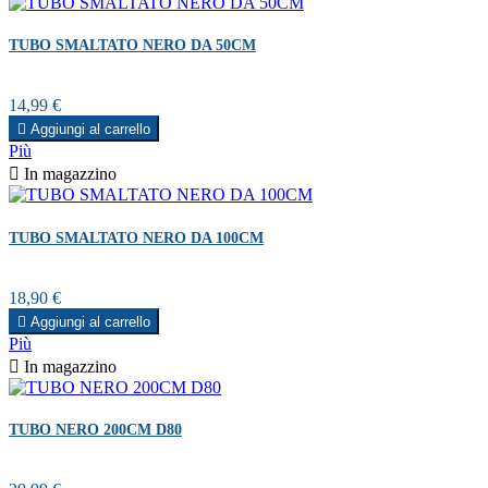
TUBO SMALTATO NERO DA 50CM
Prezzo
14,99 €

Aggiungi al carrello
Più

In magazzino
TUBO SMALTATO NERO DA 100CM
Prezzo
18,90 €

Aggiungi al carrello
Più

In magazzino
TUBO NERO 200CM D80