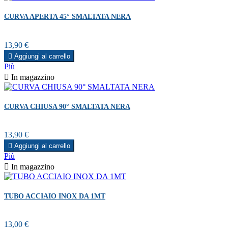
CURVA APERTA 45° SMALTATA NERA
Prezzo
13,90 €

Aggiungi al carrello
Più

In magazzino
CURVA CHIUSA 90° SMALTATA NERA
Prezzo
13,90 €

Aggiungi al carrello
Più

In magazzino
TUBO ACCIAIO INOX DA 1MT
Prezzo
13,00 €