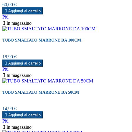
Prezzo
60,00 €

Aggiungi al carrello
Più

In magazzino
TUBO SMALTATO MARRONE DA 100CM
Prezzo
18,90 €

Aggiungi al carrello
Più

In magazzino
TUBO SMALTATO MARRONE DA 50CM
Prezzo
14,99 €

Aggiungi al carrello
Più

In magazzino