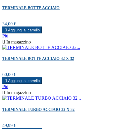
TERMINALE BOTTE ACCIAIO
Prezzo
34,00 €

Aggiungi al carrello
Più

In magazzino
TERMINALE BOTTE ACCIAIO 32 X 32
Prezzo
60,00 €

Aggiungi al carrello
Più

In magazzino
TERMINALE TURBO ACCIAIO 32 X 32
Prezzo
49,99 €