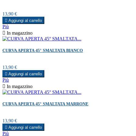
Prezzo
13,90 €

Aggiungi al carrello
Più

In magazzino
CURVA APERTA 45° SMALTATA BIANCO
Prezzo
13,90 €

Aggiungi al carrello
Più

In magazzino
CURVA APERTA 45° SMALTATA MARRONE
Prezzo
13,90 €

Aggiungi al carrello
Più