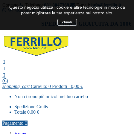
Contatto
Telefono:
081 8047368
E-mail:
info@ferrillo.it
Questo negozio utilizza i cookie e altre tecnologie in modo da
WhatsApp
345 7682257
poter migliorare la tua esperienza sul nostro sito.
chiudi
SPEDIZIONE GRATUITA DA 100€



shopping_cart
Carrello:
0
Prodotti - 0,00 €
Non ci sono più articoli nel tuo carrello
Spedizione
Gratis
Totale
0,00 €
Pagamento

Home