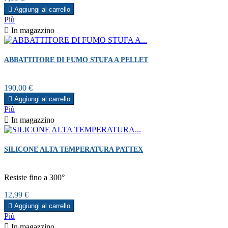

Aggiungi al carrello
Più

In magazzino
ABBATTITORE DI FUMO STUFA A PELLET
Prezzo
190,00 €

Aggiungi al carrello
Più

In magazzino
SILICONE ALTA TEMPERATURA PATTEX
Resiste fino a 300°
Prezzo
12,99 €

Aggiungi al carrello
Più

In magazzino