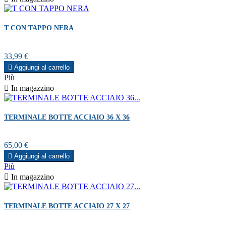
T CON TAPPO NERA
Prezzo
33,99 €

Aggiungi al carrello
Più

In magazzino
TERMINALE BOTTE ACCIAIO 36 X 36
Prezzo
65,00 €

Aggiungi al carrello
Più

In magazzino
TERMINALE BOTTE ACCIAIO 27 X 27