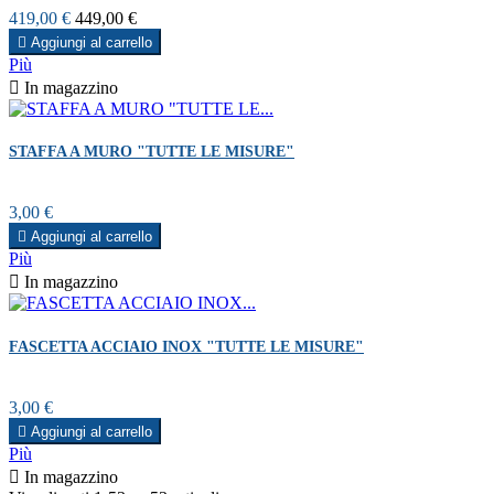
Prezzo
Prezzo
419,00 €
449,00 €
base

Aggiungi al carrello
Più

In magazzino
STAFFA A MURO "TUTTE LE MISURE"
Prezzo
3,00 €

Aggiungi al carrello
Più

In magazzino
FASCETTA ACCIAIO INOX "TUTTE LE MISURE"
Prezzo
3,00 €

Aggiungi al carrello
Più

In magazzino