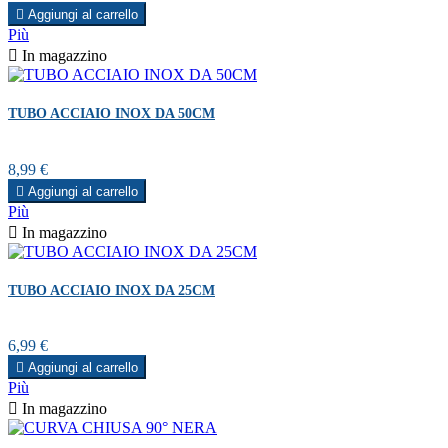

Aggiungi al carrello
Più

In magazzino
TUBO ACCIAIO INOX DA 50CM
Prezzo
8,99 €

Aggiungi al carrello
Più

In magazzino
TUBO ACCIAIO INOX DA 25CM
Prezzo
6,99 €

Aggiungi al carrello
Più

In magazzino