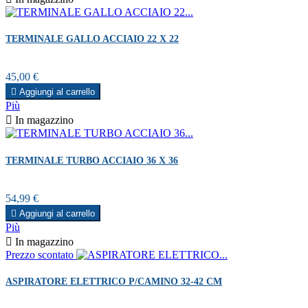
TERMINALE GALLO ACCIAIO 22 X 22
Prezzo
45,00 €

Aggiungi al carrello
Più

In magazzino
TERMINALE TURBO ACCIAIO 36 X 36
Prezzo
54,99 €

Aggiungi al carrello
Più

In magazzino
Prezzo scontato
ASPIRATORE ELETTRICO P/CAMINO 32-42 CM