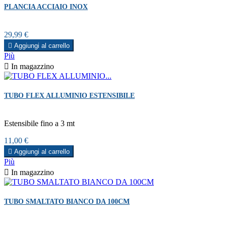
PLANCIA ACCIAIO INOX
Prezzo
29,99 €

Aggiungi al carrello
Più

In magazzino
TUBO FLEX ALLUMINIO ESTENSIBILE
Estensibile fino a 3 mt
Prezzo
11,00 €

Aggiungi al carrello
Più

In magazzino
TUBO SMALTATO BIANCO DA 100CM