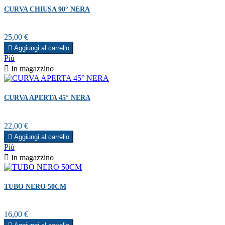
CURVA CHIUSA 90° NERA
Prezzo
25,00 €

Aggiungi al carrello
Più

In magazzino
CURVA APERTA 45° NERA
Prezzo
22,00 €

Aggiungi al carrello
Più

In magazzino
TUBO NERO 50CM
Prezzo
16,00 €