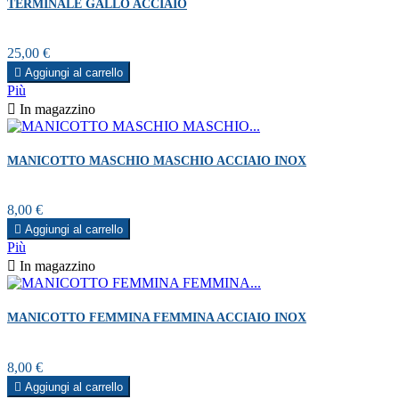
TERMINALE GALLO ACCIAIO
Prezzo
25,00 €

Aggiungi al carrello
Più

In magazzino
MANICOTTO MASCHIO MASCHIO ACCIAIO INOX
Prezzo
8,00 €

Aggiungi al carrello
Più

In magazzino
MANICOTTO FEMMINA FEMMINA ACCIAIO INOX
Prezzo
8,00 €

Aggiungi al carrello