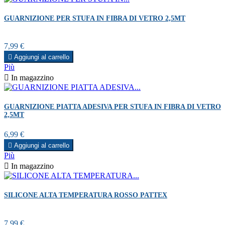
GUARNIZIONE PER STUFA IN FIBRA DI VETRO 2,5MT
Prezzo
7,99 €

Aggiungi al carrello
Più

In magazzino
GUARNIZIONE PIATTA ADESIVA PER STUFA IN FIBRA DI VETRO
2,5MT
Prezzo
6,99 €

Aggiungi al carrello
Più

In magazzino
SILICONE ALTA TEMPERATURA ROSSO PATTEX
Prezzo
7,99 €