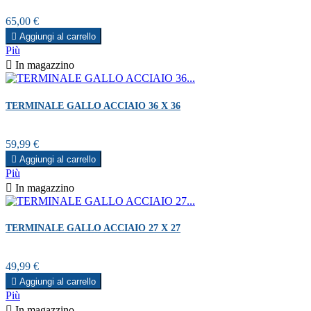
Prezzo
65,00 €

Aggiungi al carrello
Più

In magazzino
TERMINALE GALLO ACCIAIO 36 X 36
Prezzo
59,99 €

Aggiungi al carrello
Più

In magazzino
TERMINALE GALLO ACCIAIO 27 X 27
Prezzo
49,99 €

Aggiungi al carrello
Più

In magazzino