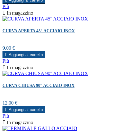

Aggiungi al carrello
Più

In magazzino
CURVA APERTA 45° ACCIAIO INOX
Prezzo
9,00 €

Aggiungi al carrello
Più

In magazzino
CURVA CHIUSA 90° ACCIAIO INOX
Prezzo
12,00 €

Aggiungi al carrello
Più

In magazzino