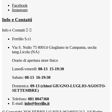
Facebook
Instagram
Info e Contatti
Info e Contatti


Ferrillo S.r.l
Via S. Nullo 75 80014 Giugliano in Campania, uscita
tang.Licola (NA)
Orario di apertura store fisico
Lunedì-venerdì:
08-13 15-19:30
Sabato:
08-13 16-19:30
Domenica:
09-13 (chiusi GIUGNO-LUGLIO-AGOSTO-
SETTEMBRE)
Telefono:
081 8047368
E-mail:
info@ferrillo.it
© Copyright 2026 FERRILLO P.IVA 06346931212. All Rights