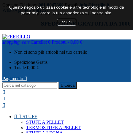
Contatto
Telefono:
081 8047368
E-mail:
info@ferrillo.it
Questo negozio utilizza i cookie e altre tecnologie in modo da
WhatsApp
345 7682257
poter migliorare la tua esperienza sul nostro sito.
chiudi
SPEDIZIONE GRATUITA DA 100€
shopping_cart
Carrello:
0
Prodotti - 0,00 €
Non ci sono più articoli nel tuo carrello
Spedizione
Gratis
Totale
0,00 €
Pagamento


Cerca





STUFE
STUFE A PELLET
TERMOSTUFE A PELLET
STUFE A LEGNA