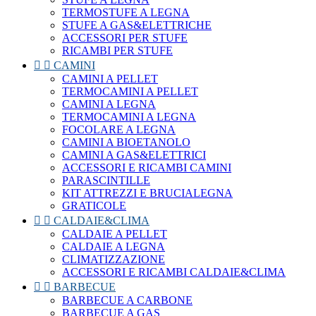
TERMOSTUFE A LEGNA
STUFE A GAS&ELETTRICHE
ACCESSORI PER STUFE
RICAMBI PER STUFE


CAMINI
CAMINI A PELLET
TERMOCAMINI A PELLET
CAMINI A LEGNA
TERMOCAMINI A LEGNA
FOCOLARE A LEGNA
CAMINI A BIOETANOLO
CAMINI A GAS&ELETTRICI
ACCESSORI E RICAMBI CAMINI
PARASCINTILLE
KIT ATTREZZI E BRUCIALEGNA
GRATICOLE


CALDAIE&CLIMA
CALDAIE A PELLET
CALDAIE A LEGNA
CLIMATIZZAZIONE
ACCESSORI E RICAMBI CALDAIE&CLIMA


BARBECUE
BARBECUE A CARBONE
BARBECUE A GAS