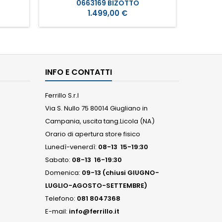
0663169 BIZOTTO
Prezzo
1.499,00 €
INFO E CONTATTI
Ferrillo S.r.l
Via S. Nullo 75 80014 Giugliano in
Campania, uscita tang.Licola (NA)
Orario di apertura store fisico
Lunedì-venerdì:
08-13 15-19:30
Sabato:
08-13 16-19:30
Domenica:
09-13 (chiusi GIUGNO-
LUGLIO-AGOSTO-SETTEMBRE)
Telefono:
081 8047368
E-mail:
info@ferrillo.it