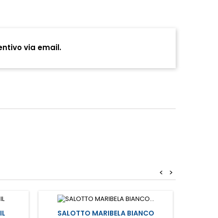
entivo via email.
<
>
Prezzo sc
IL
SALOTTO MARIBELA BIANCO
STUFA 