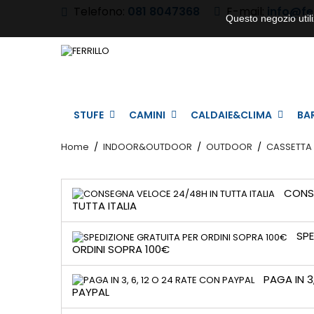
Telefono:
081 8047368
E-mail:
info@ferr
Questo negozio utili
STUFE
CAMINI
CALDAIE&CLIMA
BA
Home
INDOOR&OUTDOOR
OUTDOOR
CASSETTA
CONSE
TUTTA ITALIA
SPE
ORDINI SOPRA 100€
PAGA IN 3
PAYPAL