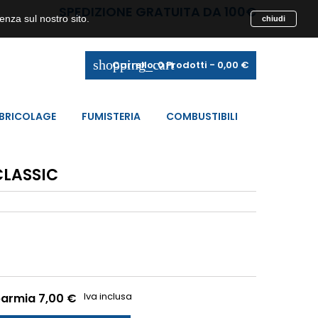
SPEDIZIONE GRATUITA DA 100€
enza sul nostro sito.
chiudi
shopping_cart
Carrello:
0
Prodotti - 0,00 €
BRICOLAGE
FUMISTERIA
COMBUSTIBILI
CLASSIC
Iva inclusa
parmia 7,00 €