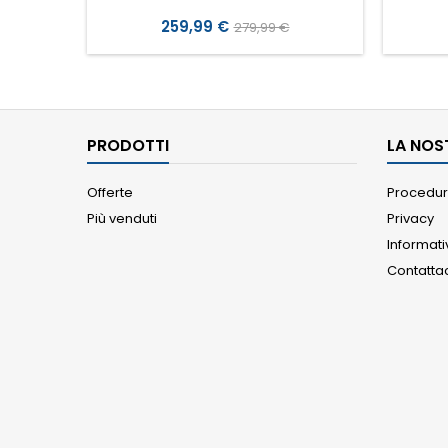
Prezzo
Prezzo
259,99 €
279,99 €
base
PRODOTTI
LA NOS
Offerte
Procedur
Più venduti
Privacy
Informat
Contatta