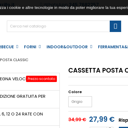
illo.it
WhatsApp
345 7682257
zza i cookie e altre tecnologie in modo da poter migliorare la tua esperi

RBECUE
FORNI
INDOOR&OUTDOOR
FERRAMENTA&
 POSTA CLASSIC
CASSETTA POSTA 
GNA VELOCE 24/48H IN
Prezzo scontato
Colore
DIZIONE GRATUITA PER
, 6, 12 O 24 RATE CON
27,99 €
34,99 €
Ris