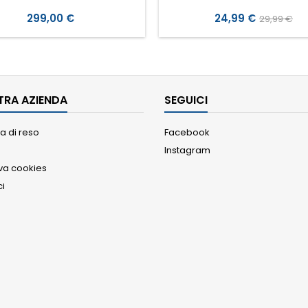
Prezzo
Prezzo
Prezzo
299,00 €
24,99 €
29,99 €
base
TRA AZIENDA
SEGUICI
a di reso
Facebook
Instagram
iva cookies
ci