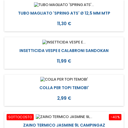
TUBO MAGLIATO 'SPRING ATS' Ø 12,5 MM MTP
Prezzo
11,30 €
INSETTICIDA VESPE E CALABRONI SANDOKAN
Prezzo
11,99 €
COLLA PER TOPI TEMOBI'
Prezzo
2,99 €
SOTTOCOSTO
-40%
ZAINO TERMICO JASMINE 9L CAMPINGAZ