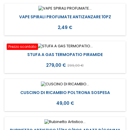
VAPE SPIRALI PROFUMATE ANTIZANZARE 10PZ
Prezzo
2,49 €
Prezzo scontato
STUFA A GAS TERMOPATIO PIRAMIDE
Prezzo
Prezzo
279,00 €
299,00 €
base
CUSCINO DI RICAMBIO POLTRONA SOSPESA
Prezzo
49,00 €