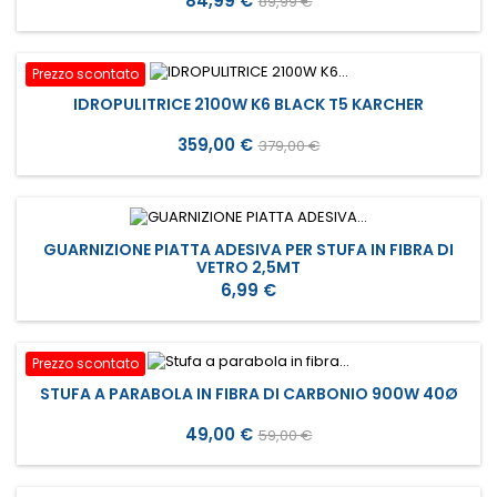
84,99 €
89,99 €
base
Prezzo scontato
IDROPULITRICE 2100W K6 BLACK T5 KARCHER
Prezzo
Prezzo
359,00 €
379,00 €
base
GUARNIZIONE PIATTA ADESIVA PER STUFA IN FIBRA DI
VETRO 2,5MT
Prezzo
6,99 €
Prezzo scontato
STUFA A PARABOLA IN FIBRA DI CARBONIO 900W 40Ø
Prezzo
Prezzo
49,00 €
59,00 €
base