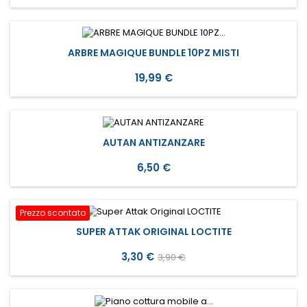
ARBRE MAGIQUE BUNDLE 10PZ MISTI
Prezzo
19,99 €
AUTAN ANTIZANZARE
Prezzo
6,50 €
Prezzo scontato
SUPER ATTAK ORIGINAL LOCTITE
Prezzo
Prezzo
3,30 €
3,90 €
base