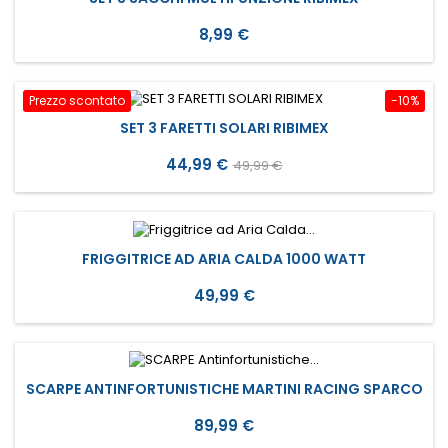
Prezzo
8,99 €
Prezzo scontato
-10%
SET 3 FARETTI SOLARI RIBIMEX
Prezzo
Prezzo
44,99 €
49,99 €
base
FRIGGITRICE AD ARIA CALDA 1000 WATT
Prezzo
49,99 €
SCARPE ANTINFORTUNISTICHE MARTINI RACING SPARCO
Prezzo
89,99 €