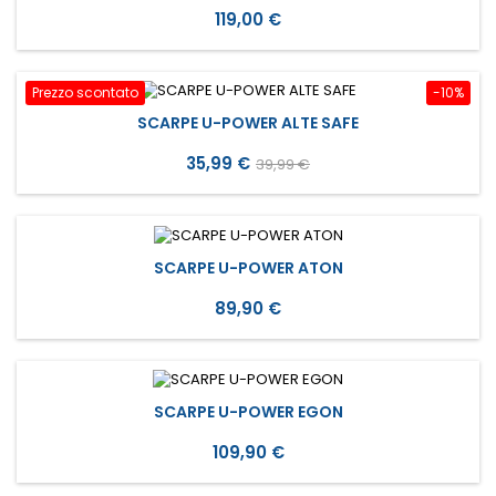
Prezzo
119,00 €
Prezzo scontato
-10%
SCARPE U-POWER ALTE SAFE
Prezzo
Prezzo
35,99 €
39,99 €
base
SCARPE U-POWER ATON
Prezzo
89,90 €
SCARPE U-POWER EGON
Prezzo
109,90 €