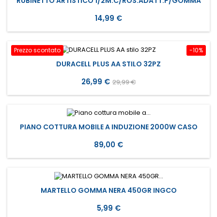
RUBINETTO ARTISTICO 1/2M.C/ROS.ADATT.P/GOMMA
Prezzo
14,99 €
Prezzo scontato
-10%
DURACELL PLUS AA STILO 32PZ
Prezzo
Prezzo
26,99 €
29,99 €
base
PIANO COTTURA MOBILE A INDUZIONE 2000W CASO
Prezzo
89,00 €
MARTELLO GOMMA NERA 450GR INGCO
Prezzo
5,99 €