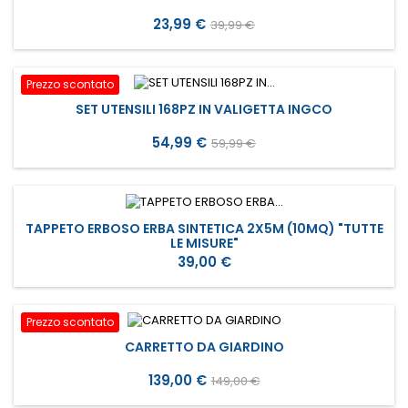
Prezzo
Prezzo
23,99 €
39,99 €
base
Prezzo scontato
SET UTENSILI 168PZ IN VALIGETTA INGCO
Prezzo
Prezzo
54,99 €
59,99 €
base
TAPPETO ERBOSO ERBA SINTETICA 2X5M (10MQ) "TUTTE
LE MISURE"
Prezzo
39,00 €
Prezzo scontato
CARRETTO DA GIARDINO
Prezzo
Prezzo
139,00 €
149,00 €
base