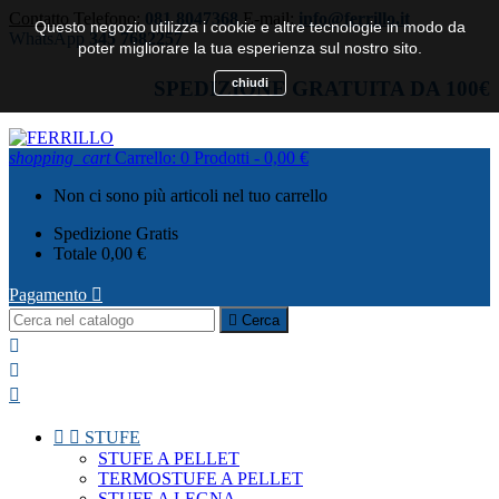
Contatto
Telefono:
081 8047368
E-mail:
info@ferrillo.it
Questo negozio utilizza i cookie e altre tecnologie in modo da
WhatsApp
345 7682257
poter migliorare la tua esperienza sul nostro sito.
chiudi
SPEDIZIONE GRATUITA DA 100€
shopping_cart
Carrello:
0
Prodotti - 0,00 €
Non ci sono più articoli nel tuo carrello
Spedizione
Gratis
Totale
0,00 €
Pagamento


Cerca





STUFE
STUFE A PELLET
TERMOSTUFE A PELLET
STUFE A LEGNA