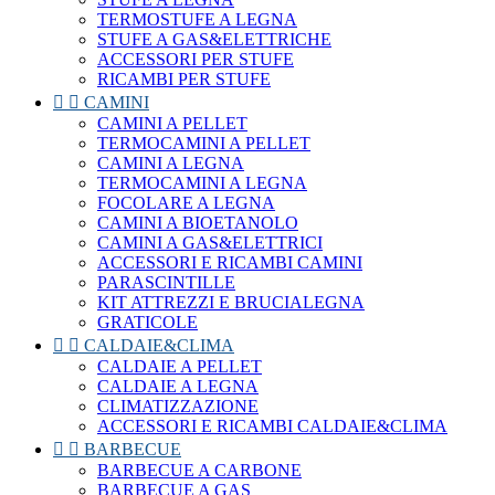
TERMOSTUFE A LEGNA
STUFE A GAS&ELETTRICHE
ACCESSORI PER STUFE
RICAMBI PER STUFE


CAMINI
CAMINI A PELLET
TERMOCAMINI A PELLET
CAMINI A LEGNA
TERMOCAMINI A LEGNA
FOCOLARE A LEGNA
CAMINI A BIOETANOLO
CAMINI A GAS&ELETTRICI
ACCESSORI E RICAMBI CAMINI
PARASCINTILLE
KIT ATTREZZI E BRUCIALEGNA
GRATICOLE


CALDAIE&CLIMA
CALDAIE A PELLET
CALDAIE A LEGNA
CLIMATIZZAZIONE
ACCESSORI E RICAMBI CALDAIE&CLIMA


BARBECUE
BARBECUE A CARBONE
BARBECUE A GAS