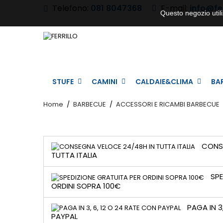
Telefono:
081 8047368
E-mail:
info@ferr
Questo negozio utili
STUFE
CAMINI
CALDAIE&CLIMA
BA
Home
BARBECUE
ACCESSORI E RICAMBI BARBECUE
CONSE
TUTTA ITALIA
SPE
ORDINI SOPRA 100€
PAGA IN 3
PAYPAL