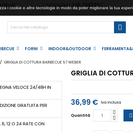
illo.it
WhatsApp
345 7682257
zza i cookie e altre tecnologie in modo da poter migliorare la tua esperi

RBECUE
FORNI
INDOOR&OUTDOOR
FERRAMENTA&
GRIGLIA DI COTTURA BARBECUE 57 WEBER
GRIGLIA DI COTTU
GNA VELOCE 24/48H IN
36,99 €
Iva inclusa
DIZIONE GRATUITA PER
Quantità

, 6, 12 O 24 RATE CON