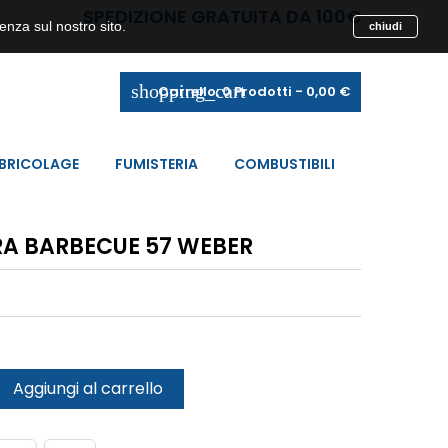
SPEDIZIONE GRATUITA DA 100€
enza sul nostro sito.
chiudi
shopping_cart
Carrello:
0
Prodotti - 0,00 €
BRICOLAGE
FUMISTERIA
COMBUSTIBILI
RA BARBECUE 57 WEBER
Aggiungi al carrello