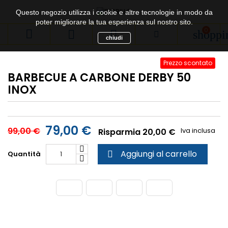
Questo negozio utilizza i cookie e altre tecnologie in modo da
poter migliorare la tua esperienza sul nostro sito.
0



shoppi
chiudi
Prezzo scontato
BARBECUE A CARBONE DERBY 50
INOX
79,00 €
99,00 €
Iva inclusa
Risparmia 20,00 €
Aggiungi al carrello
Quantità
