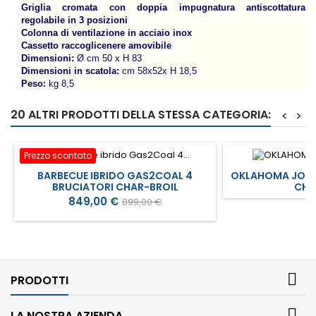
Griglia cromata con doppia impugnatura antiscottatura
regolabile in 3 posizioni
Colonna di ventilazione in acciaio inox
Cassetto raccoglicenere amovibile
Dimensioni:
Ø cm 50 x H 83
Dimensioni in scatola:
cm 58x52x H 18,5
Peso:
kg 8,5
20 ALTRI PRODOTTI DELLA STESSA CATEGORIA:
<
>
Prezzo scontato
BARBECUE IBRIDO GAS2COAL 4
OKLAHOMA JOE'
BRUCIATORI CHAR-BROIL
CHA
Prezzo
Prezzo
849,00 €
899,00 €
base

PRODOTTI

LA NOSTRA AZIENDA