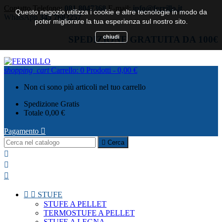
Contatto
Telefono:
081 8047368
E-mail:
info@ferrillo.it
Questo negozio utilizza i cookie e altre tecnologie in modo da
WhatsApp
345 7682257
poter migliorare la tua esperienza sul nostro sito.
chiudi
SPEDIZIONE GRATUITA DA 100€
shopping_cart
Carrello:
0
Prodotti - 0,00 €
Non ci sono più articoli nel tuo carrello
Spedizione
Gratis
Totale
0,00 €
Pagamento


Cerca





STUFE
STUFE A PELLET
TERMOSTUFE A PELLET
STUFE A LEGNA