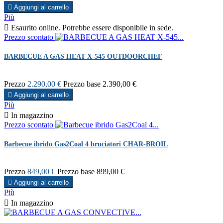

Aggiungi al carrello
Più

Esaurito online. Potrebbe essere disponibile in sede.
Prezzo scontato
BARBECUE A GAS HEAT X-545 OUTDOORCHEF
Prezzo
2.290,00 €
Prezzo base
2.390,00 €

Aggiungi al carrello
Più

In magazzino
Prezzo scontato
Barbecue ibrido Gas2Coal 4 bruciatori CHAR-BROIL
Prezzo
849,00 €
Prezzo base
899,00 €

Aggiungi al carrello
Più

In magazzino