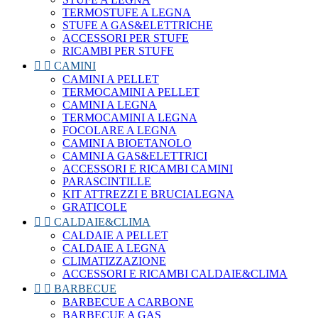
TERMOSTUFE A LEGNA
STUFE A GAS&ELETTRICHE
ACCESSORI PER STUFE
RICAMBI PER STUFE


CAMINI
CAMINI A PELLET
TERMOCAMINI A PELLET
CAMINI A LEGNA
TERMOCAMINI A LEGNA
FOCOLARE A LEGNA
CAMINI A BIOETANOLO
CAMINI A GAS&ELETTRICI
ACCESSORI E RICAMBI CAMINI
PARASCINTILLE
KIT ATTREZZI E BRUCIALEGNA
GRATICOLE


CALDAIE&CLIMA
CALDAIE A PELLET
CALDAIE A LEGNA
CLIMATIZZAZIONE
ACCESSORI E RICAMBI CALDAIE&CLIMA


BARBECUE
BARBECUE A CARBONE
BARBECUE A GAS