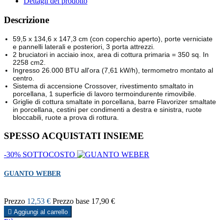
Dettagli del prodotto
Descrizione
59,5 x 134,6 x 147,3 cm (con coperchio aperto), porte verniciate
e pannelli laterali e posteriori, 3 porta attrezzi.
2 bruciatori in acciaio inox, area di cottura primaria = 350 sq. In
2258 cm2.
Ingresso 26.000 BTU all'ora (7,61 kW/h), termometro montato al
centro.
Sistema di accensione Crossover, rivestimento smaltato in
porcellana, 1 superficie di lavoro termoindurente rimovibile.
Griglie di cottura smaltate in porcellana, barre Flavorizer smaltate
in porcellana, cestini per condimenti a destra e sinistra, ruote
bloccabili, ruote a prova di rottura.
SPESSO ACQUISTATI INSIEME
-30%
SOTTOCOSTO
GUANTO WEBER
Prezzo
12,53 €
Prezzo base
17,90 €

Aggiungi al carrello