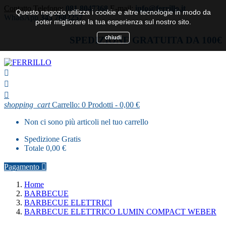
Contatto
Telefono:
081 8047368
E-mail:
info@ferrillo.it
Questo negozio utilizza i cookie e altre tecnologie in modo da
WhatsApp
345 7682257
poter migliorare la tua esperienza sul nostro sito.
chiudi
SPEDIZIONE GRATUITA DA 100€



shopping_cart
Carrello:
0
Prodotti - 0,00 €
Non ci sono più articoli nel tuo carrello
Spedizione
Gratis
Totale
0,00 €
Pagamento

Home
BARBECUE
BARBECUE ELETTRICI
BARBECUE ELETTRICO LUMIN COMPACT WEBER