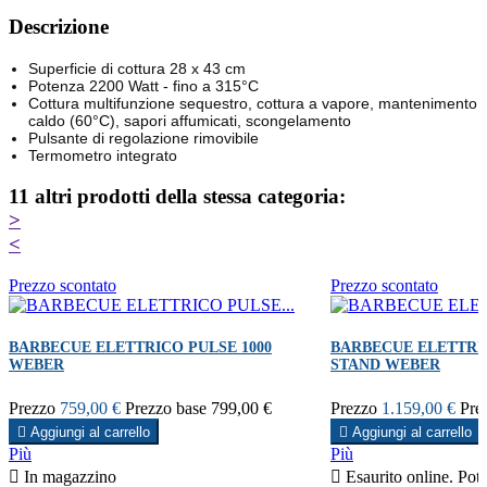
Descrizione
Superficie di cottura 28 x 43 cm
Potenza 2200 Watt - fino a 315°C
Cottura multifunzione sequestro, cottura a vapore, mantenimento
caldo (60°C), sapori affumicati, scongelamento
Pulsante di regolazione rimovibile
Termometro integrato
11 altri prodotti della stessa categoria:
>
<
Prezzo scontato
Prezzo scontato
BARBECUE ELETTRICO PULSE 1000
BARBECUE ELETTRIC
WEBER
STAND WEBER
Prezzo
759,00 €
Prezzo base
799,00 €
Prezzo
1.159,00 €
Pre

Aggiungi al carrello

Aggiungi al carrello
Più
Più

In magazzino

Esaurito online. Potr