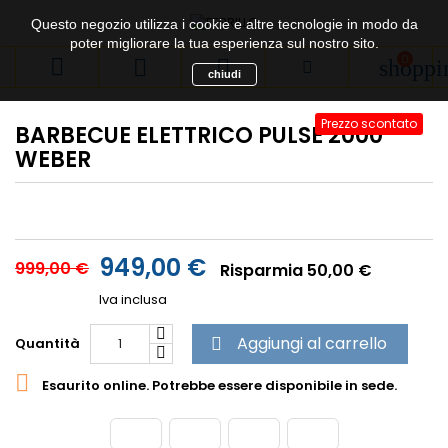
Questo negozio utilizza i cookie e altre tecnologie in modo da
poter migliorare la tua esperienza sul nostro sito.
0



shoppi
chiudi
Prezzo scontato
BARBECUE ELETTRICO PULSE 2000
WEBER
949,00 €
999,00 €
Risparmia 50,00 €
Iva inclusa
Aggiungi al carrello
Quantità


Esaurito online. Potrebbe essere disponibile in sede.