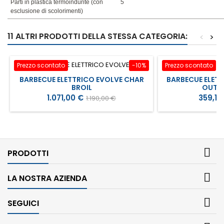
Parti in plastica termoindurite (con
5
esclusione di scolorimenti)
11 ALTRI PRODOTTI DELLA STESSA CATEGORIA:
<
>
Prezzo scontato
-10%
Prezzo scontato
BARBECUE ELETTRICO EVOLVE CHAR
BARBECUE ELETT
BROIL
OUTD
Prezzo
Prezzo
Prezzo
1.071,00 €
359,10
1.190,00 €
base

PRODOTTI

LA NOSTRA AZIENDA

SEGUICI