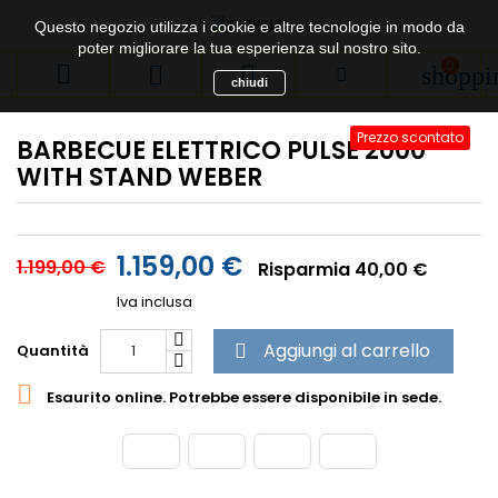
Questo negozio utilizza i cookie e altre tecnologie in modo da
poter migliorare la tua esperienza sul nostro sito.
0



shoppi
chiudi
Prezzo scontato
BARBECUE ELETTRICO PULSE 2000
WITH STAND WEBER
1.159,00 €
1.199,00 €
Risparmia 40,00 €
Iva inclusa
Aggiungi al carrello
Quantità


Esaurito online. Potrebbe essere disponibile in sede.