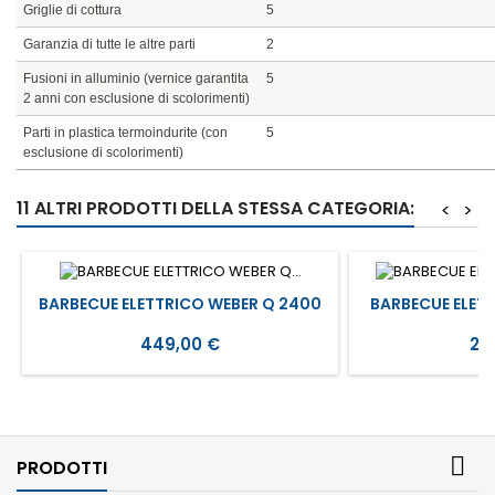
Griglie di cottura
5
Garanzia di tutte le altre parti
2
Fusioni in alluminio (vernice garantita
5
2 anni con esclusione di scolorimenti)
Parti in plastica termoindurite (con
5
esclusione di scolorimenti)
11 ALTRI PRODOTTI DELLA STESSA CATEGORIA:
<
>
BARBECUE ELETTRICO WEBER Q 2400
BARBECUE ELET
Prezzo
Pr
449,00 €
29

PRODOTTI