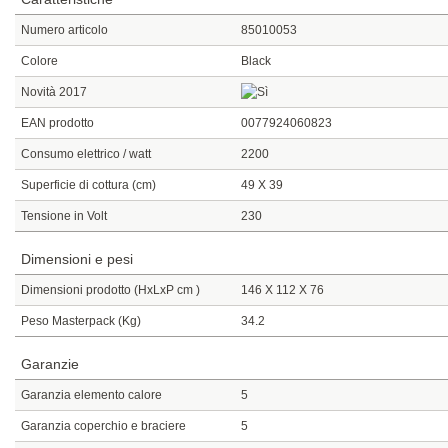
Numero articolo
85010053
Colore
Black
Novità 2017
EAN prodotto
0077924060823
Consumo elettrico / watt
2200
Superficie di cottura (cm)
49 X 39
Tensione in Volt
230
Dimensioni e pesi
Dimensioni prodotto (HxLxP cm )
146 X 112 X 76
Peso Masterpack (Kg)
34.2
Garanzie
Garanzia elemento calore
5
Garanzia coperchio e braciere
5